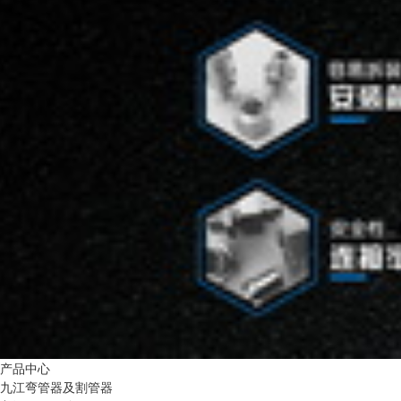
产品中心
九江弯管器及割管器