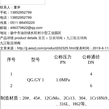
联系人：董笋
手机：13852952799
电话：13852952799
传真：0511-88455220
邮箱：496379822@qq.com
地址：扬中市油坊镇长旺村小型工业园区
产品详情
product details
首页
>
仪表球阀
>
九江取压球阀
九江取压球阀
文章来源：http://jj.aeszj.com/product202325.html
发表时间：2019-6-11 1
公称压力
公称通径
序号
型号
PN
DN
1
4
QG.GY 1
1.0MPa
2
6
制造材质：
20#
、
45#
、
12CrMo
、
2Cr13
、
304
、
1Cr18Ni9
﹑
316L
、
H62
等。