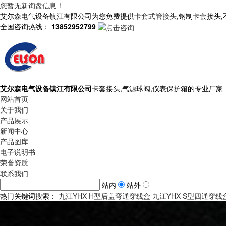
您暂无新询盘信息！
艾尔森电气设备镇江有限公司为您免费提供
卡套式管接头
,钢制卡套接头
全国咨询热线：
13852952799
艾尔森电气设备镇江有限公司
卡套接头,气源球阀,仪表保护箱的专业厂家
网站首页
关于我们
产品展示
新闻中心
产品图库
电子说明书
荣誉资质
联系我们
站内
站外
热门关键词搜索：
九江YHX-H型后盖弯通穿线盒
九江YHX-S型四通穿线