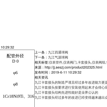
0:29:32
上一条：
九江四通球阀
配管外径
下一条：
九江气源球阀
D 0
相关标签:
仪表管件
,
仪表阀门
,
卡套接头
,
仪表阀组
,
来源：http://jj.aeszj.com/product202325.html
发布时间：2019-6-11 10:29:32
φ6
相关资讯
九江卡套接头的制造严谨且经过多年改进能力更
φ8
九江卡套接头按要求进行安装使用起来才会得心
九江卡套接头结构先进性能好是业界公认的
、
1Cr18Ni9Ti
、
316
九江卡套接头经过多年的改进已经变得越来越出