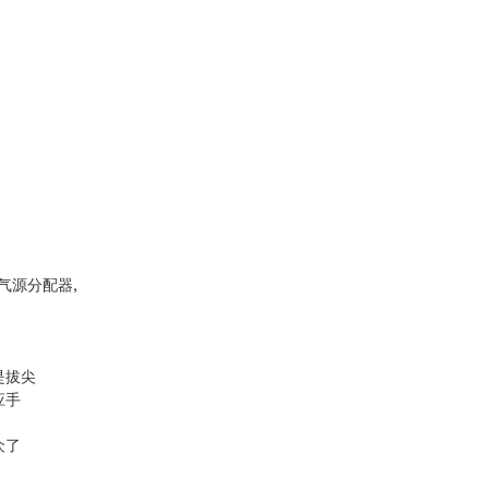
气源分配器
,
是拔尖
应手
众了