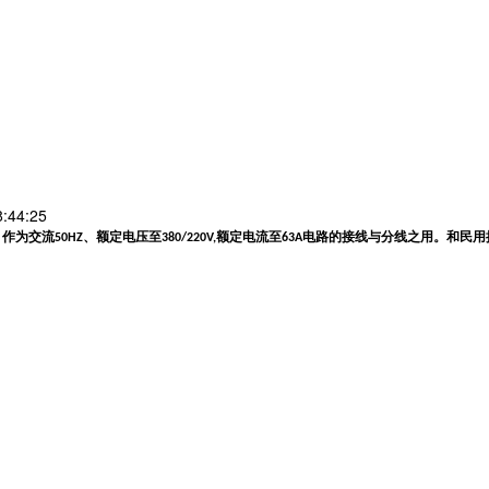
:44:25
，作为交流
、额定电压至
额定电流至
电路的接线与分线之用。
和民用
50HZ
380/220V,
63A