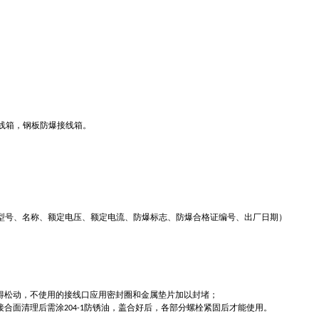
线箱，钢板防爆接线箱。
型号、名称、额定电压、额定电流、防爆标志、防爆合格证编号、出厂日期）
得松动，不使用的接线口应用密封圈和金属垫片加以封堵；
接合面清理后需涂
防锈油，盖合好后，各部分螺栓紧固后才能使用
。
204-1