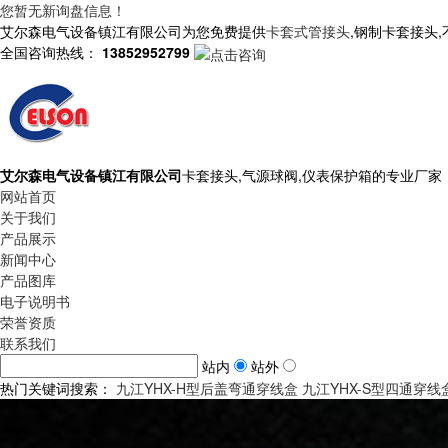
您暂无新询盘信息！
艾尔森电气设备镇江有限公司为您免费提供
卡套式管接头
,钢制卡套接头
全国咨询热线：
13852952799
艾尔森电气设备镇江有限公司
卡套接头,气源球阀,仪表保护箱的专业厂家
网站首页
关于我们
产品展示
新闻中心
产品图库
电子说明书
荣誉资质
联系我们
站内
站外
热门关键词搜索：
九江YHX-H型后盖弯通穿线盒
九江YHX-S型四通穿线