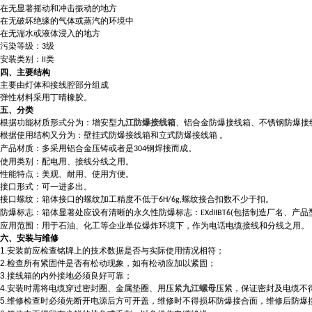
在无显著摇动和冲击振动的地方
在无破坏绝缘的气体或蒸汽的环境中
在无湍水或液体浸入的地方
污染等级：
级
3
安装类别：
类
II
四、主要结构
主要由灯体和接线腔部分组成
弹性材料采用丁晴橡胶。
五、
分类
根据功能材质形式分为：
增
安型
九江防爆接线箱
、铝合金防爆接线箱、不锈钢防爆接
根据使用结构又分为：壁挂式防爆接线箱和立式防爆接线箱
。
产品材质：多采用铝合金压铸或者是
钢
焊接而成。
304
使用类别：配电用、接线分线之用。
性能特点：美观、耐用、使用方便。
接口形式：可一进多出。
接口螺纹：箱体接口的螺纹加工精度不低于
螺纹接合扣数不少于扣。
6H/6g,
防爆标志：箱体显著处应设有清晰的永久性防爆标志：
包括制造厂名、产品
EXdIIBT
6(
应用范围：用于石油、化工等企业单位爆炸环境下，作为电话电缆接线和分线之用。
六、
安装与维修
1.
安装前应检查铭牌上的技术数据是否与实际使用情况相符；
2.
检查所有紧固件是否有松动现象，如有松动应加以紧固；
3.
接线箱的内外接地必须良好可靠；
4.
安装时需将电缆穿过密封圈、金属垫圈、用压紧
九江螺母
压紧，保证密封及电缆不
5.
维修检查时必须先断开电源后方可开盖
，维修时不得损坏防爆接合面，维修后防爆