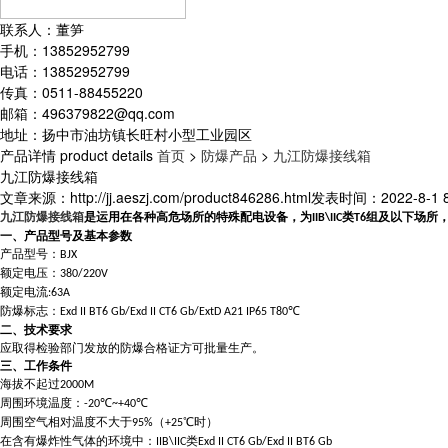
联系人：董笋
手机：13852952799
电话：13852952799
传真：0511-88455220
邮箱：496379822@qq.com
地址：扬中市油坊镇长旺村小型工业园区
产品详情
product details
首页
>
防爆产品
>
九江防爆接线箱
九江防爆接线箱
文章来源：http://jj.aeszj.com/product846286.html
发表时间：2022-8-1 8
九江防爆接线箱
是运用在各种高危场所的特殊配电设备，
为
类
组及以下场所
IIB\IIC
T6
一、产品型号及基本参数
产品型号：
BJX
额定电压：
380/220V
额定电流
:63A
防爆标志：
℃
Exd II BT6 Gb/Exd II CT6 Gb/ExtD A21 IP65 T80
二、技术要求
应取得检验部门发放的防爆合格证方可批量生产。
三、工作条件
海拔不起过
2000M
周围环境温度：
℃
℃
-20
~+40
周围空气相对温度不大于
（
℃时）
95%
+25
在含有爆炸性气体的环境中：
类
IIB\IIC
Exd II CT6 Gb/Exd II BT6 Gb